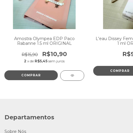
Amostra Olympea EDP Paco
L'eau Dissey Femi
Rabanne 1.5 ml ORIGINAL
1 ml O
R$10,90
R$9
R$15,90
2
x de
R$5,45
sem juros
Departamentos
Sobre Nós