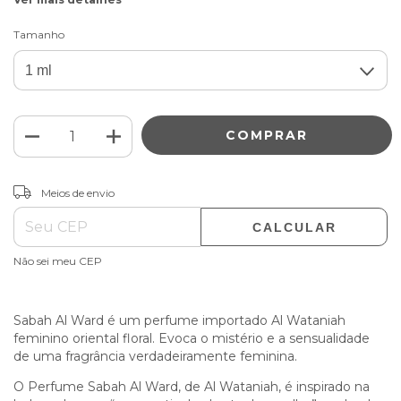
Tamanho
ALTERAR CEP
Entregas para o CEP:
Meios de envio
CALCULAR
Não sei meu CEP
Sabah Al Ward é um perfume importado Al Wataniah
feminino oriental floral. Evoca o mistério e a sensualidade
de uma fragrância verdadeiramente feminina.
O Perfume Sabah Al Ward, de Al Wataniah, é inspirado na