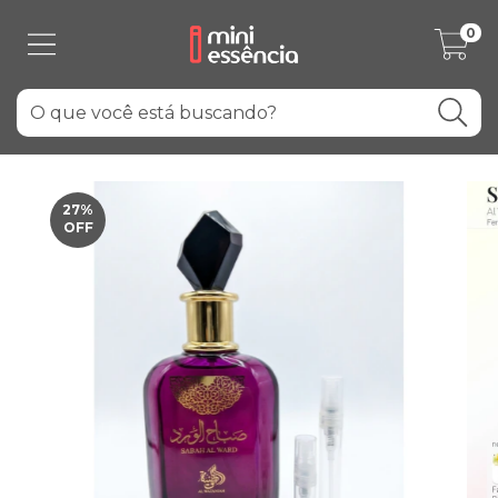
0
27
%
OFF