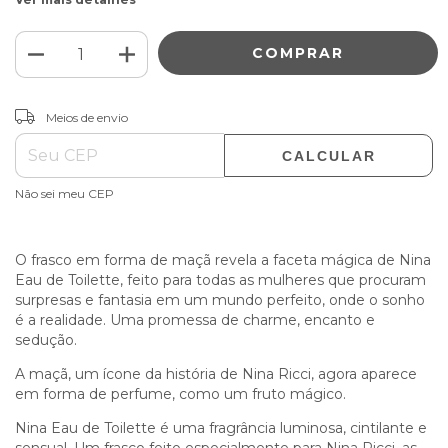
ALTERAR CEP
Entregas para o CEP:
Meios de envio
CALCULAR
Não sei meu CEP
O frasco em forma de maçã revela a faceta mágica de Nina
Eau de Toilette, feito para todas as mulheres que procuram
surpresas e fantasia em um mundo perfeito, onde o sonho
é a realidade. Uma promessa de charme, encanto e
sedução.
A maçã, um ícone da história de Nina Ricci, agora aparece
em forma de perfume, como um fruto mágico.
Nina Eau de Toilette é uma fragrância luminosa, cintilante e
sensual. Um frasco feito especialmente para Nina Ricci, as