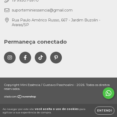
19 99307-5970
suporteminiessencia@gmail.com
Rua Paulo Américo Russo, 667 - Jardim Buzolin -
Araras/SP
Permaneça conectado
Copyright Mini Essência / Gustavo Paschoalini - 2026. Todos os direitos
reservados.
Ao navegar por este site
você aceita o uso de cookies
para
ENTENDI
agilizar a sua experiência de compra.