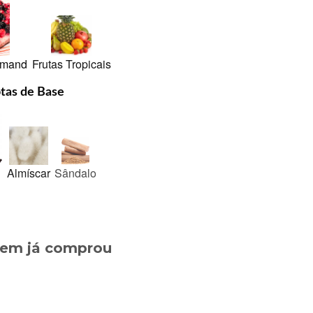
rmand
Frutas Tropicais
tas de Base
Almíscar
Sândalo
quem já comprou