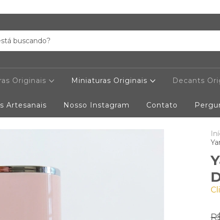
as Originais
Miniaturas Originais
Decants Ori
s Artesanais
Nosso Instagram
Contato
Pergu
Iní
Ya
Y
D
Cl
R