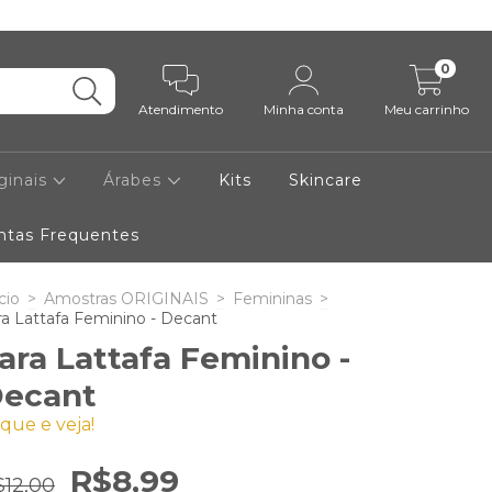
0
Atendimento
Minha conta
Meu carrinho
ginais
Árabes
Kits
Skincare
ntas Frequentes
cio
>
Amostras ORIGINAIS
>
Femininas
>
ra Lattafa Feminino - Decant
ara Lattafa Feminino -
ecant
ique e veja!
R$8,99
$12,00