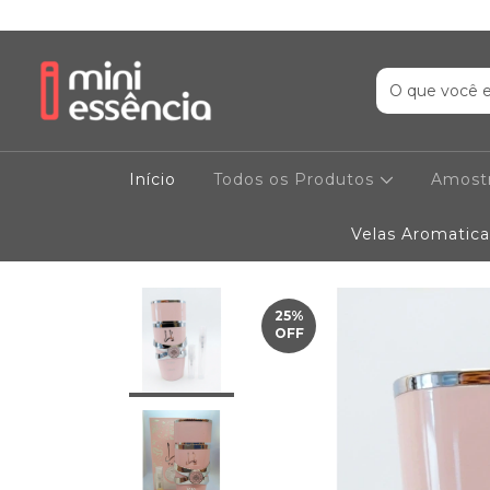
Início
Todos os Produtos
Amostr
Velas Aromatica
25
%
OFF