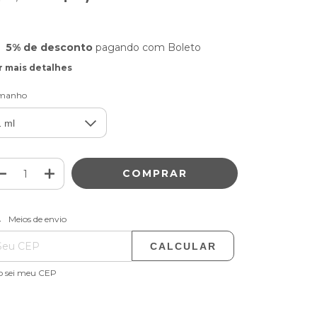
5% de desconto
pagando com Boleto
r mais detalhes
manho
ALTERAR CEP
regas para o CEP:
Meios de envio
CALCULAR
o sei meu CEP