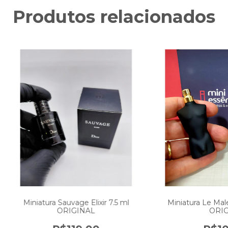
Produtos relacionados
Miniatura Sauvage Elixir 7.5 ml
Miniatura Le Mal
ORIGINAL
ORIG