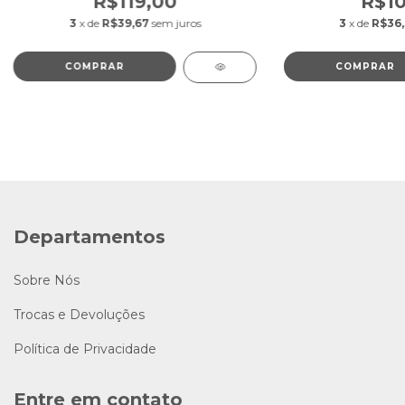
R$119,00
R$10
3
x de
R$39,67
sem juros
3
x de
R$36
Departamentos
Sobre Nós
Trocas e Devoluções
Política de Privacidade
Entre em contato