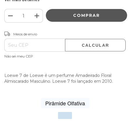
ALTERAR CEP
Entregas para o CEP:
Meios de envio
CALCULAR
Não sei meu CEP
Loewe 7 de Loewe é um perfume Amadeirado Floral
Almiscarado Masculino. Loewe 7 foi lançado em 2010.
Pirâmide Olfativa
Sh