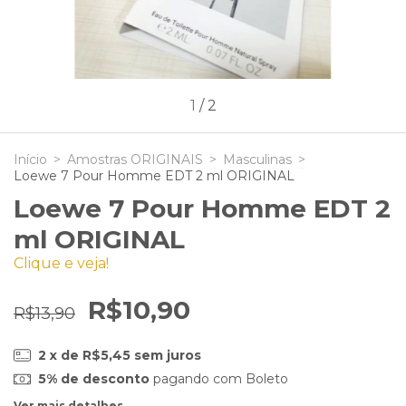
1
/
2
Início
>
Amostras ORIGINAIS
>
Masculinas
>
Loewe 7 Pour Homme EDT 2 ml ORIGINAL
Loewe 7 Pour Homme EDT 2
ml ORIGINAL
Clique e veja!
R$10,90
R$13,90
2
x de
R$5,45
sem juros
5% de desconto
pagando com Boleto
Ver mais detalhes