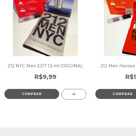
212 NYC Men EDT 1.5 ml ORIGINAL
212 Men Heroes 
R$9,99
R$9