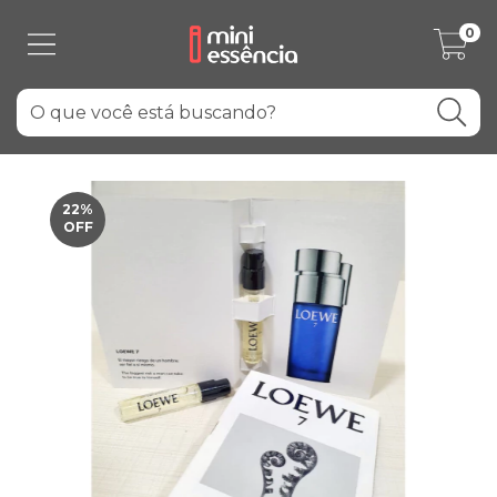
0
22
%
OFF