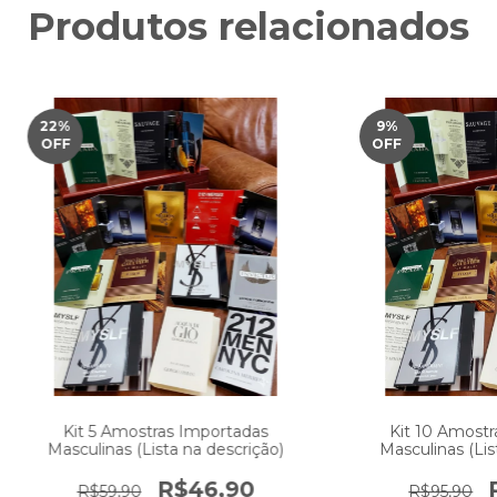
Produtos relacionados
22
%
9
%
OFF
OFF
Kit 5 Amostras Importadas
Kit 10 Amostr
Masculinas (Lista na descrição)
Masculinas (Lis
R$46,90
R$59,90
R$95,90