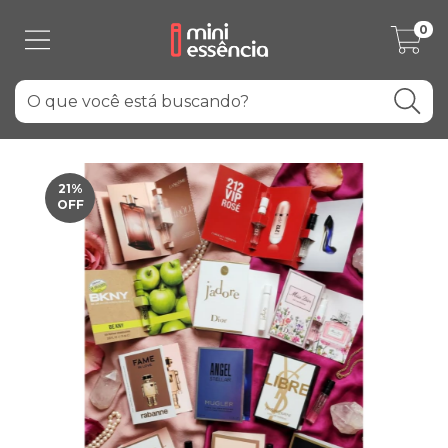
0
21
%
OFF