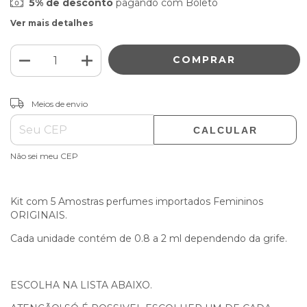
5% de desconto
pagando com Boleto
Ver mais detalhes
ALTERAR CEP
Entregas para o CEP:
Meios de envio
CALCULAR
Não sei meu CEP
Kit com 5 Amostras perfumes importados Femininos
ORIGINAIS.
Cada unidade contém de 0.8 a 2 ml dependendo da grife.
ESCOLHA NA LISTA ABAIXO.