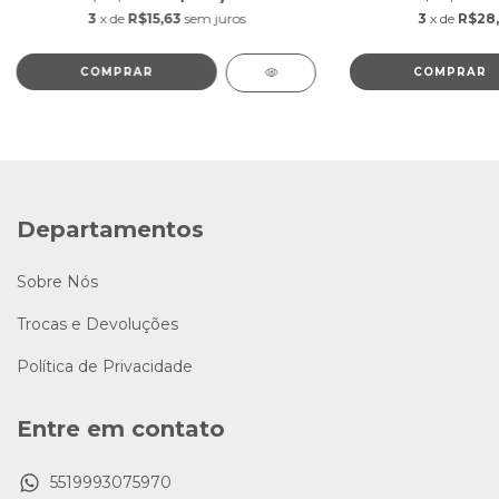
3
x de
R$15,63
sem juros
3
x de
R$28
Departamentos
Sobre Nós
Trocas e Devoluções
Política de Privacidade
Entre em contato
5519993075970