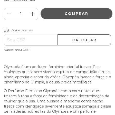
ALTERAR CEP
Entregas para o CEP:
Meios de envio
CALCULAR
Não sei meu CEP
Olympéa é um perfume feminino oriental fresco. Para
mulheres que sabem viver o espírito de competição e mais
ainda, apreciar o sabor da vitória. Olympéa invoca a força e o
dinamismo de Olímpia, a deusa grega mitológica.
O Perfume Feminino Olympéa conta com notas que
trazem à tona a força da feminidade e da determinação da
mulher que a usa. Uma ousada e moderna combinação
fresca com identidade levemente aquática somada à classe
de madeiras nobres faz do Olympéa é um perfume