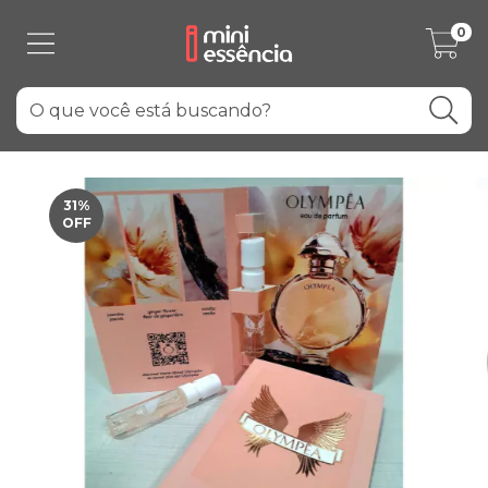
0
31
%
OFF